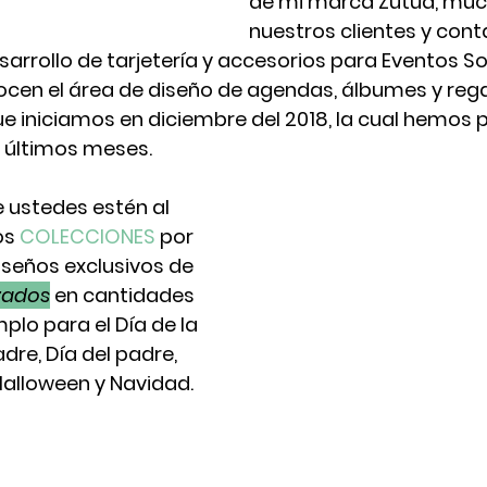
de mi marca Zutua, muc
nuestros clientes y cont
arrollo de tarjetería y accesorios para Eventos Soc
en el área de diseño de agendas, álbumes y rega
e iniciamos en diciembre del 2018, la cual hemos 
 últimos meses.  
 ustedes estén al 
s 
COLECCIONES 
por 
seños exclusivos de 
zados
 en cantidades 
plo para el Día de la 
dre, Día del padre, 
alloween y Navidad.