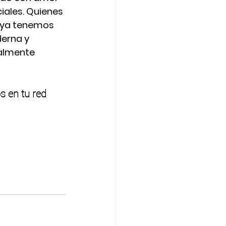
iales. Quienes 
 ya tenemos 
erna y 
talmente 
s en tu red 