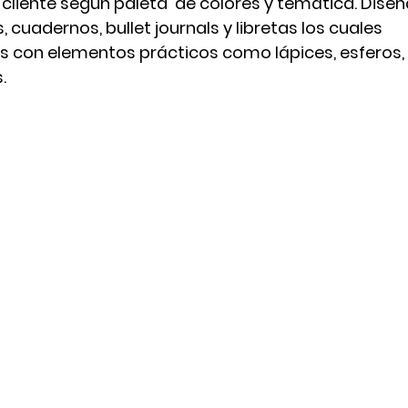
 cliente según paleta  de colores y temática. Dise
cuadernos, bullet journals y libretas los cuales 
on elementos prácticos como lápices, esferos, c
.