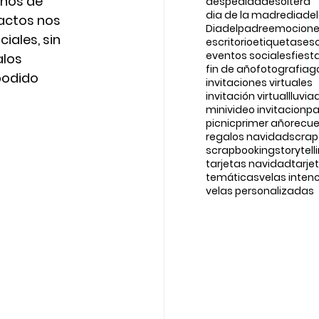
hos de 
despedidadesoltera
dia de la madre
diade
actos nos 
Diadelpadre
emocion
iales, sin 
escritorio
etiquetases
eventos sociales
fiest
los 
fin de año
fotografia
g
podido 
invitaciones virtuales
invitación virtual
lluvi
minivideo invitacion
pa
picnic
primer año
recu
regalos navidad
scrap
scrapbooking
storytell
tarjetas navidad
tarje
temáticas
velas inten
velas personalizadas