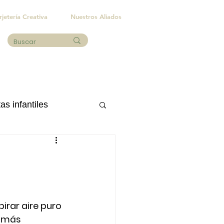
rjetería Creativa
Nuestros Aliados
as infantiles
Eventos sociales
irar aire puro 
s más 