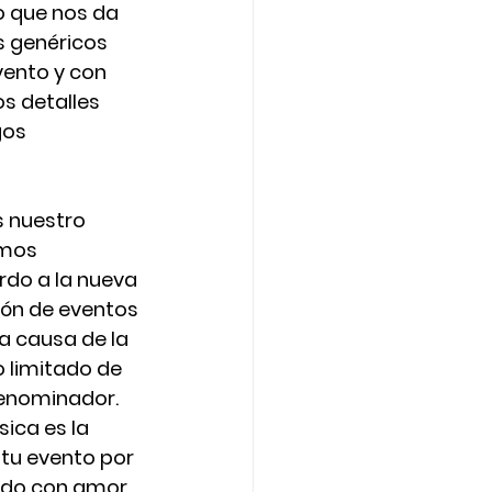
 que nos da 
s genéricos 
vento y con 
s detalles 
gos 
s nuestro 
mos 
rdo a la nueva 
ión de eventos 
a causa de la 
 limitado de 
enominador. 
sica es la 
tu evento por 
ndo con amor 