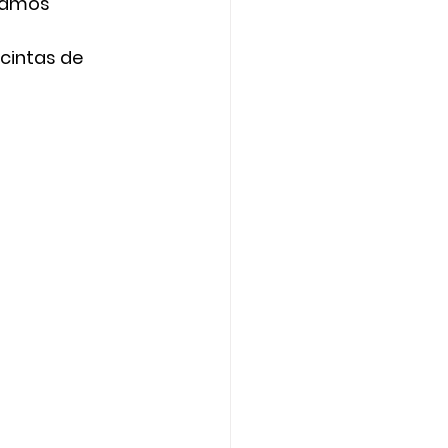
ñamos 
intas de 