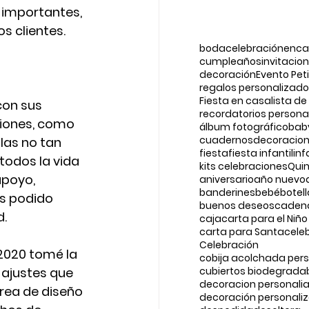
importantes,  
 clientes. 
boda
celebraciónenc
cumpleaños
invitacio
decoración
Evento Peti
regalos personalizad
Fiesta en casa
lista de
on sus 
recordatorios persona
ones, como 
álbum fotográfico
bab
cuadernos
decoracio
las no tan 
fiesta
fiesta infantil
inf
todos la vida 
kits celebraciones
Qui
apoyo, 
aniversario
año nuevo
banderines
bebé
botel
 podido 
buenos deseos
cadena
. 
caja
carta para el Niño
carta para Santa
cele
Celebración
2020 tomé la 
cobija acolchada per
 ajustes que 
cubiertos biodegrada
decoracion personali
rea de diseño 
decoración personali