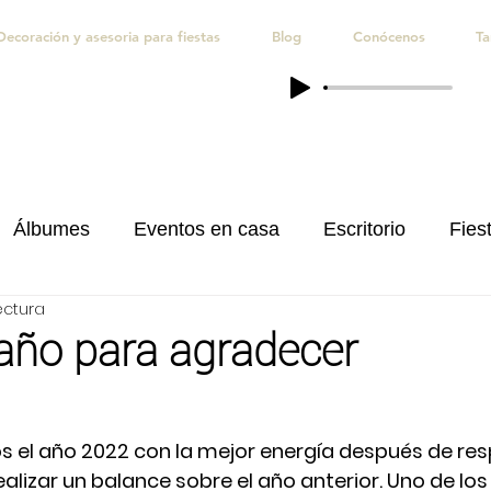
Decoración y asesoria para fiestas
Blog
Conócenos
Ta
Álbumes
Eventos en casa
Escritorio
Fiest
ectura
iones
Quince Años
Regalos personalizados
año para agradecer
s el año 2022 con la mejor energía después de resp
alizar un balance sobre el año anterior. Uno de lo