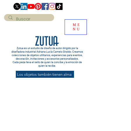
ME
NU
Zutua es un estudio de diseño de autor dirigido por la
diseñadora industrial Adriana Lucía Camelo Giraldo. Creamos
colecciones de objetos utilitarios, experiencias para eventos,
decoración, invitaciones y accesorios personalizados.
Cada pieza lleva el sello de quien la concibe y la emoción de
quien la recibe.
Los objetos también tienen alma
Colecciones Zutua
Decoración y asesoría para eventos
Cátalogo de tarjetas
Tienda online