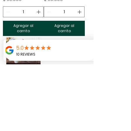
Agregar al
Agregar al
carrito
carrito
Velón cuadrado
intencionado
Navidad 2025
Precio
$ 95.000