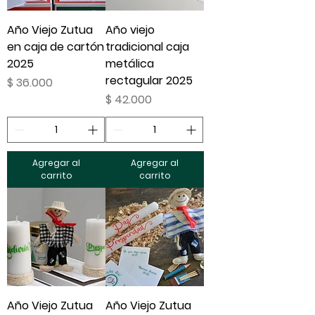
Año Viejo Zutua
Año viejo
en caja de cartón
tradicional caja
2025
metálica
rectagular 2025
Precio
$ 36.000
Precio
$ 42.000
Agregar al
Agregar al
carrito
carrito
Año Viejo Zutua
Año Viejo Zutua