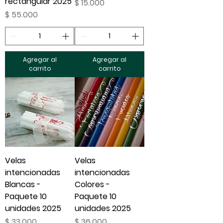
rectangular 2025
Precio
$ 15.000
Precio
$ 55.000
Agregar al
Agregar al
carrito
carrito
Velas
Velas
intencionadas
intencionadas
Blancas -
Colores -
Paquete 10
Paquete 10
unidades 2025
unidades 2025
Precio
Precio
$ 33.000
$ 36.000