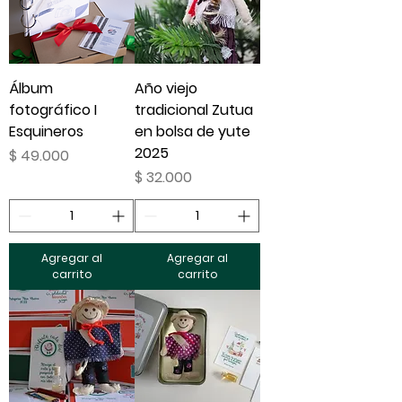
Álbum
Año viejo
fotográfico I
tradicional Zutua
Esquineros
en bolsa de yute
2025
Precio
$ 49.000
Precio
$ 32.000
Agregar al
Agregar al
carrito
carrito