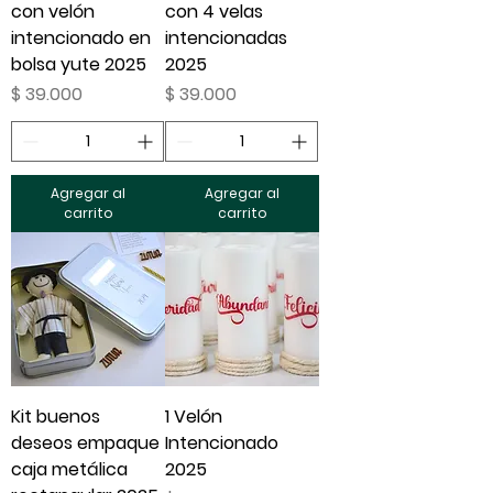
con velón
con 4 velas
intencionado en
intencionadas
bolsa yute 2025
2025
Precio
Precio
$ 39.000
$ 39.000
Agregar al
Agregar al
carrito
carrito
Kit buenos
1 Velón
deseos empaque
Intencionado
caja metálica
2025