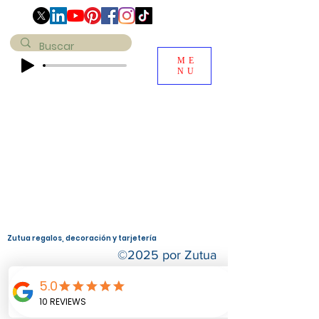
ME
NU
Zutua r
egalos, decoración y tarjetería
©2025 por Zutua