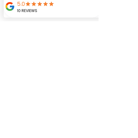
transparentes sujeto a
inventario.
Este papel permite pegar
las fotografías, escribir
junto a las anécdotas,
mensajes o fechas
importantes. Portada
personalizada
Empaque de cartón
decorado con cinta y
tarjeta con dedicatoria
Zutua r
egalos, decoración y tarjetería
©2025 por Zutua