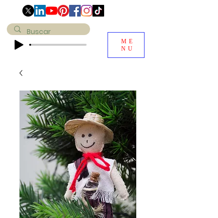
ME
NU