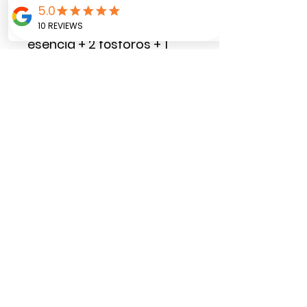
Contenido: Año viejo +
esencia + 2 fósforos + 1
mini lápiz + instructivo + 2
papeles dejo atrás 2025 y
buenos deseos 2026
Colores de ruana surtido,
sujeto a existencia de
inventario
Empaque bolsa de yute
reutilizable con etiqueta
externa de y para
Zutua r
egalos, decoración y tarjetería
©2025 por Zutua