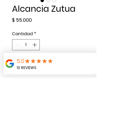
Alcancia Zutua
Precio
$ 55.000
Cantidad
*
Agregar al carrito
Alcancia con mensaje
personalizado en el vidrio,
temática seleccionada
por el cliente.