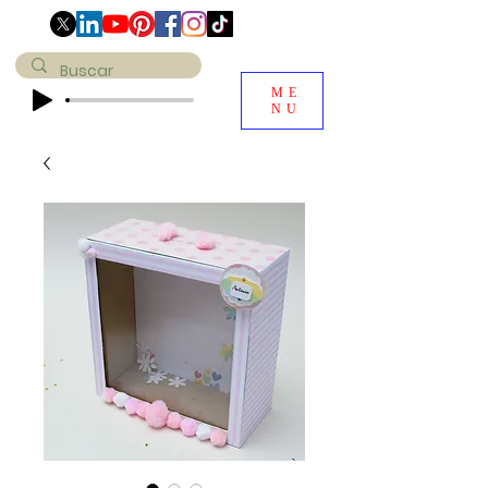
ME
NU