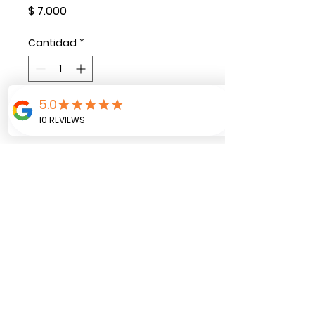
Precio
$ 7.000
Cantidad
*
Agregar al carrito
Minifrasco de vidrio con 4
almendras, decorado con
sticker personalizado de
acuerdo a la temática del
evento.
Zutua r
egalos, decoración y tarjetería
©2025 por Zutua