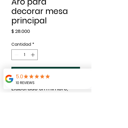
Aro para
decorar mesa
principal
Precio
$ 28.000
Cantidad
*
Agregar al carrito
Elaborado en mimbre,
decorado con eucalipto
natural. Nombre y dos
imagenes elaboradas en
papel opalina mate.