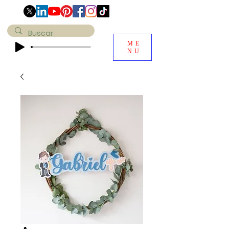
ME
NU