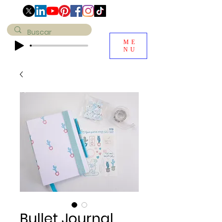
ME
NU
Bullet Journal