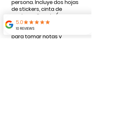
persona. Incluye dos hojas
de stickers, cinta de
cactus y die cuts ( son
detalles recordatos con
cinta alto relieve) ideales
para tomar notas y
decorar nuestros Bullets.
Cantidad: 30 hojas.
Pasta dura
Tamaño 15 x 20 cms.
Tipo de encuadernación:
cosido
*Este precio no incluye los
accesorios que se ven en
la fotografía