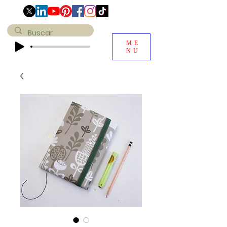
ME
NU