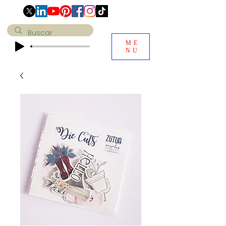
ME
NU