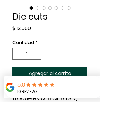
Die cuts
Precio
$ 12.000
Cantidad
*
Agregar al carrito
Paquete de 20 die cuts (
troqueles con cinta 3D),
e diseño se realiza con la
temática preferida del
cliente.
Son ideales para decorar