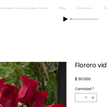
Decoración y asesoria para fiestas
Blog
Conócenos
Ta
Florero vid
Precio
$ 30.000
Cantidad
*