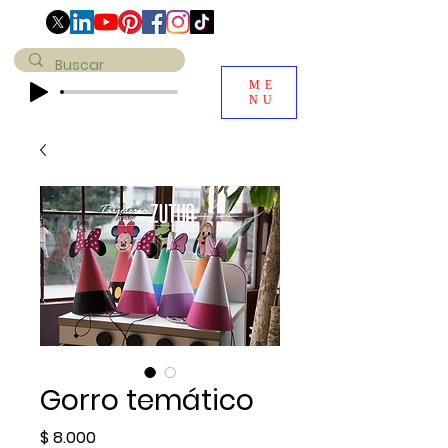
ME
NU
Gorro temático
Precio
$ 8.000