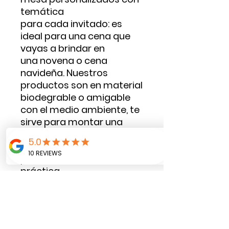
temática
para cada invitado: es
ideal para una cena que
vayas a brindar en
una novena o cena
navideña. Nuestros
productos son en material
biodegrable o amigable
con el medio ambiente, te
sirve para montar una
mesa de snacks y tu mesa
principal de forma
personalizada, diferente y
práctica.
Incluye:
1 Plato grande
1 plato pequeño