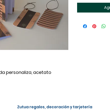
Agr
da personaliza, acetato
Zutua r
egalos, decoración y tarjetería