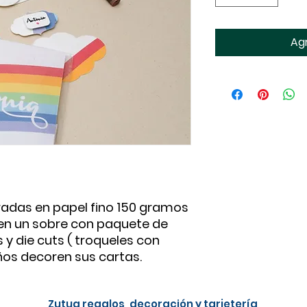
Agr
radas en papel fino 150 gramos
n un sobre con paquete de
s y die cuts ( troqueles con
iños decoren sus cartas.
Zutua r
egalos, decoración y tarjetería