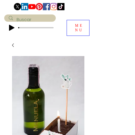
ME
NU