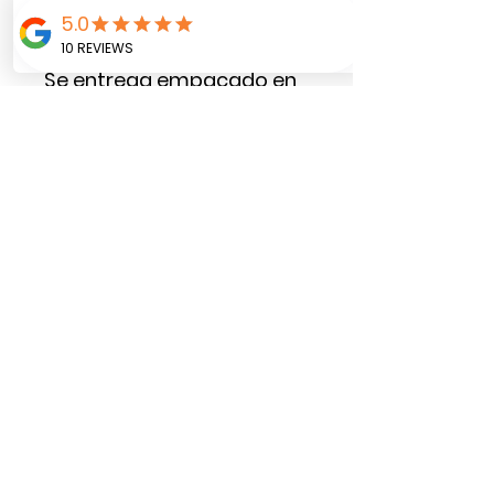
187ml + 1 Porción de torta
Bizcotela.
Se entrega empacado en
caja cartón y tarjeta con
mensaje
personalizado.Decorado
con la temática que nos
indique el cliente.
*Debe ser
solicitado mínimo con dos
días de anticipación a la
entrega.
Zutua r
egalos, decoración y tarjetería
©2025 por Zutua