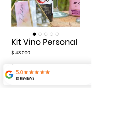
Kit Vino Personal
Precio
$ 43.000
Cantidad
*
Agregar al carrito
1 Botella de vino Gato
Negro 187 ml + 1 copa de
vino en vidrio con mensaje