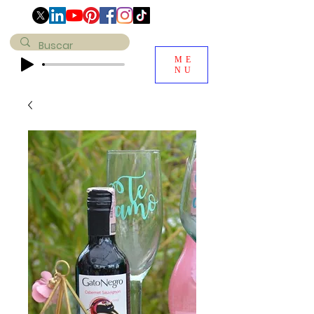
ME
NU