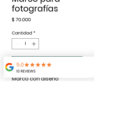
fotografías
Precio
$ 70.000
Cantidad
*
Agregar al carrito
Marco con diseño
personalizado + 5 letreros
para fotografias.
Elaborado en papel y base
de cartón.
Medida 60 x 80 cms.