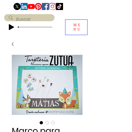
ME
NU
Marco para