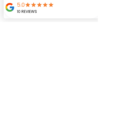
Agregar al carrito
Diseño versátil creando un
espacio bonito en tu casa
o sitio donde vayas a
realizar la celebración. Se
diseña de acuerdo a la
temática y frase o
mensaje que el cliente
prefiera.
Tamaño 20 x 35 cms
Zutua r
egalos, decoración y tarjetería
©2025 por Zutua