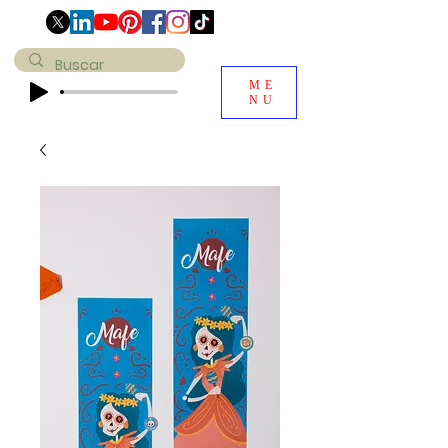
ME
NU