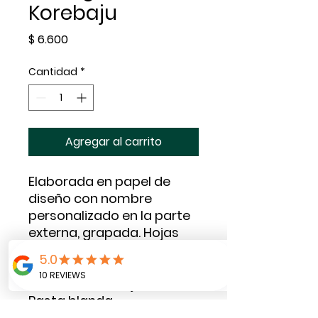
Korebaju
Precio
$ 6.600
Cantidad
*
Agregar al carrito
Elaborada en papel de
diseño con nombre
personalizado en la parte
externa, grapada. Hojas
internas en blanco.
Cantidad: 20 hojas.
Pasta blanda
Tamaño 11 x 15 cms.