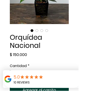
Orquídea
Nacional
Precio
$ 150.000
Cantidad
*
Agregar al carrito
Orquídea nacional con
matera en madera y