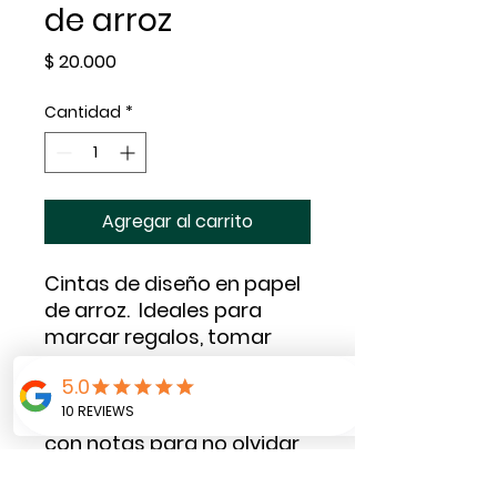
de arroz
Precio
$ 20.000
Cantidad
*
Agregar al carrito
Cintas de diseño en papel
de arroz. Ideales para
marcar regalos, tomar
notas en tus agenda, en
tus viajes pegar tickets,
folletos y fotografias junto
con notas para no olvidar
cada detalle de tu
travesia, tener notas