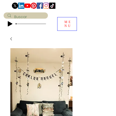
ME
NU