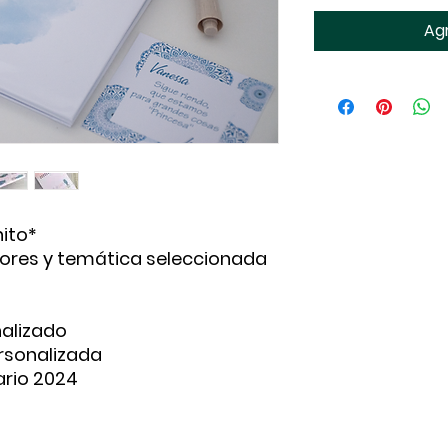
Agr
nito*
lores y temática seleccionada
alizado
ersonalizada
ario 2024