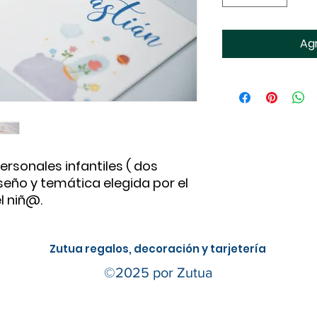
Agr
ersonales infantiles ( dos
seño y temática elegida por el
l niñ@.
Zutua r
egalos, decoración y tarjetería
©2025 por Zutua