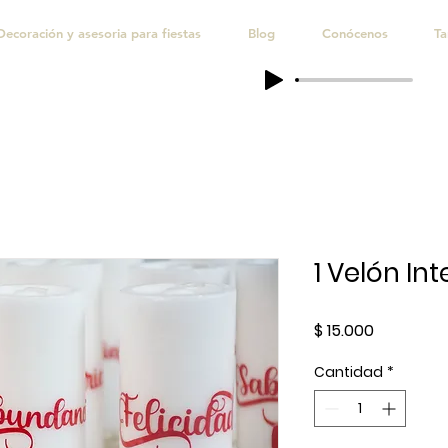
Decoración y asesoria para fiestas
Blog
Conócenos
Ta
1 Velón In
Precio
$ 15.000
Cantidad
*