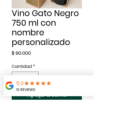
Vino Gato Negro
750 ml con
nombre
personalizado
Precio
$ 90.000
Cantidad
*
Agregar al carrito
En la etiqueta externa se
puede marcar con el
nombre de quien va a