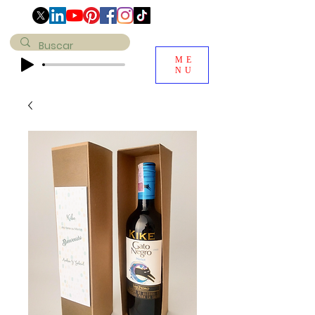
ME
NU