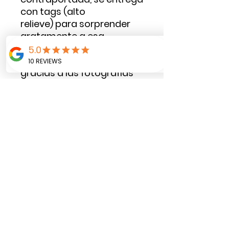
con tags (alto
relieve) para sorprender
gratamente a esa
persona con momentos
que pueda recordar
gracias a las fotografías
impresas que puede
personalizar al momento
de pegar las fotografías
con nuestros tags y si
quieren textos para dejar
por escrito la anéctoda
sobre alguna fotografía.
NO INCLUYE fotografías
¡Crucemos esa línea de
guardar nuestros