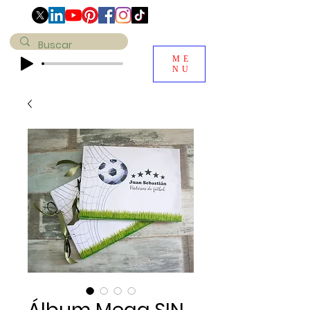
ME
NU