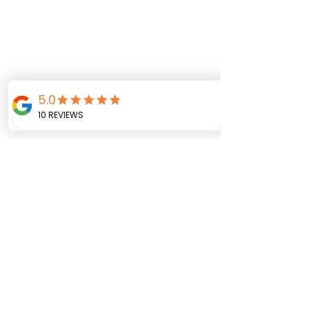
albumes
álbum fotográfico
recordatorios personalizados
felicidad
recuerdos
emociones
Álbumes