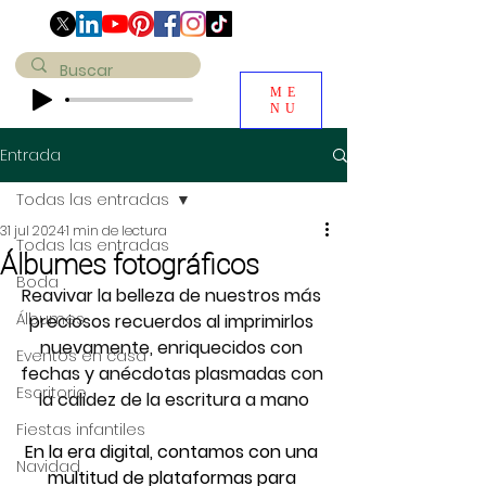
ME
NU
Entrada
Todas las entradas
31 jul 2024
1 min de lectura
Todas las entradas
Álbumes fotográficos
Boda
Reavivar la belleza de nuestros más 
Álbumes
preciosos recuerdos al imprimirlos 
nuevamente, enriquecidos con 
Eventos en casa
fechas y anécdotas plasmadas con 
Escritorio
la calidez de la escritura a mano
Fiestas infantiles
En la era digital, contamos con una 
Navidad
multitud de plataformas para 