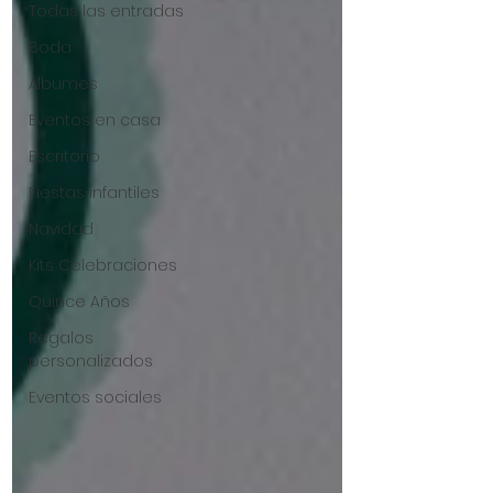
Todas las entradas
Boda
Álbumes
Eventos en casa
Escritorio
Fiestas infantiles
Navidad
Kits Celebraciones
Quince Años
Regalos
personalizados
Eventos sociales