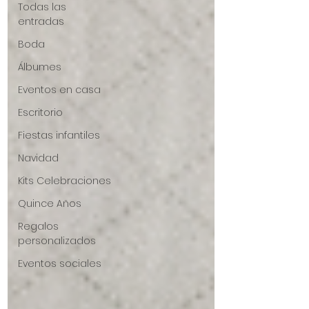
Todas las
entradas
Boda
Álbumes
Eventos en casa
Escritorio
Fiestas infantiles
Navidad
Kits Celebraciones
Quince Años
Regalos
personalizados
Eventos sociales