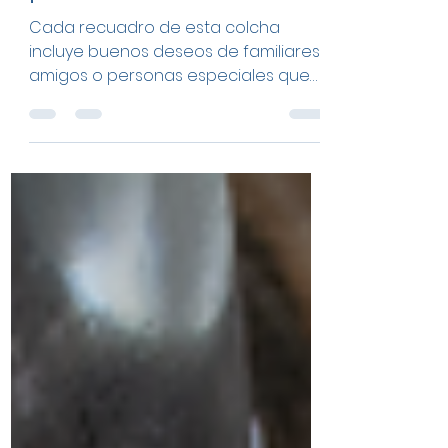
acolchada
personalizada Zutua 💛
Cada recuadro de esta colcha
incluye buenos deseos de familiares,
amigos o personas especiales que
acompañan a quien la recibe en
momentos importantes. En Zutua
diseñamos uno que no solo abriga el
cuerpo, sino que abraza la vida
entera: la Cobija acolchada
personalizada Zutua.