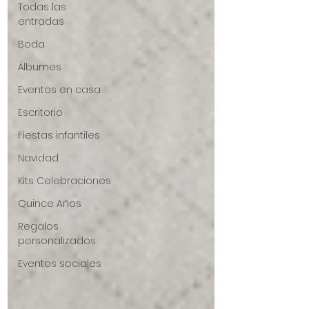
Todas las
entradas
Boda
Álbumes
Eventos en casa
Escritorio
Fiestas infantiles
Navidad
Kits Celebraciones
Quince Años
Regalos
personalizados
Eventos sociales