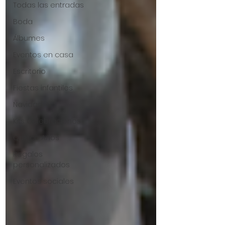
Todas las entradas
Boda
Álbumes
Eventos en casa
Escritorio
Fiestas infantiles
Navidad
Kits Celebraciones
Quince Años
Regalos
personalizados
Eventos sociales