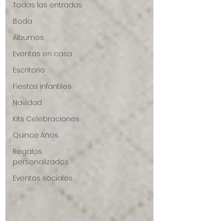
Todas las entradas
Boda
Álbumes
Eventos en casa
Escritorio
Fiestas infantiles
Navidad
Kits Celebraciones
Quince Años
Regalos
personalizados
Eventos sociales