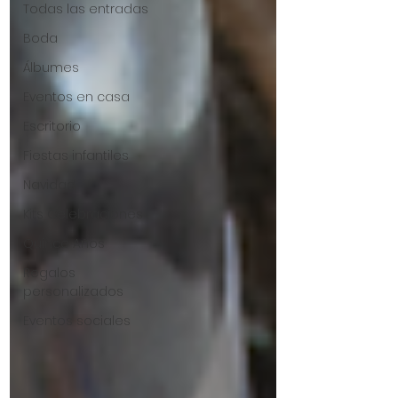
Todas las entradas
Boda
Álbumes
Eventos en casa
Escritorio
Fiestas infantiles
Navidad
Kits Celebraciones
Quince Años
Regalos
personalizados
Eventos sociales