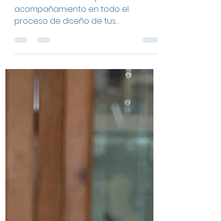
de diseño de tus
invitaciones?
Brindamos asesoría y
acompañamiento en todo el
proceso de diseño de tus
invitaciones