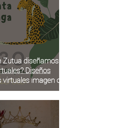
n Zutua diseñamos
irtuales? Diseños
 virtuales imagen o