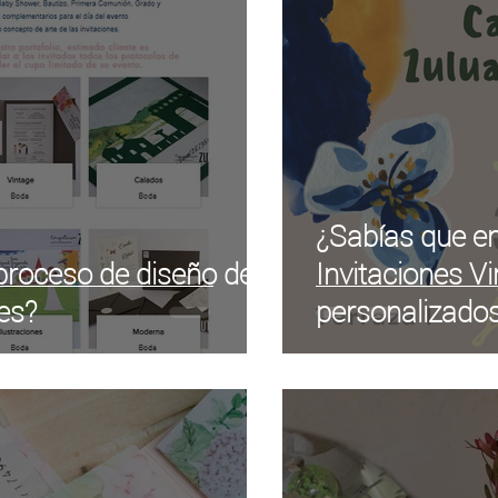
izados
Eventos sociales
¿Sabías que e
proceso de diseño de
Invitaciones V
nes?
personalizados
minivideo