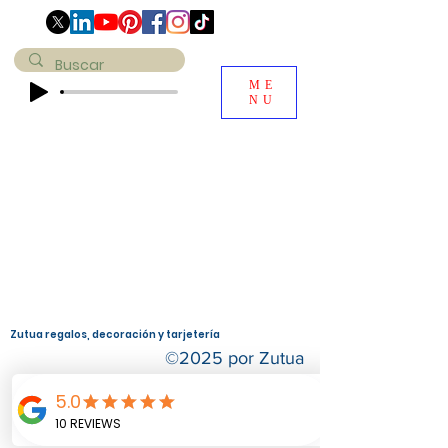
ME
NU
Zutua r
egalos, decoración y tarjetería
©2025 por Zutua