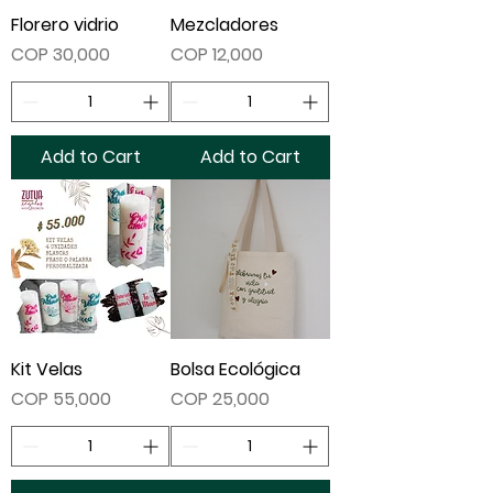
Florero vidrio
Mezcladores
Price
Price
COP 30,000
COP 12,000
Add to Cart
Add to Cart
Kit Velas
Bolsa Ecológica
Price
Price
COP 55,000
COP 25,000