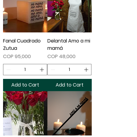
Fanal Cuadrado
Delantal Amo a mi
Zutua
mamá
Price
Price
COP 95,000
COP 48,000
Add to Cart
Add to Cart