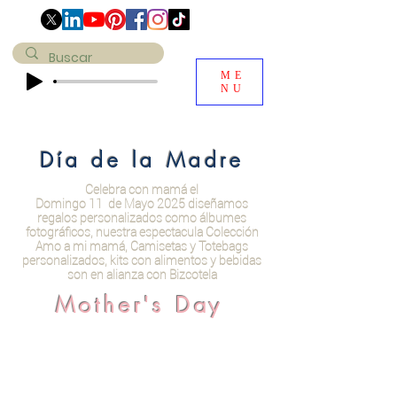
ME
NU
Día de la Madre
Celebra con mamá el
Domingo 11 de Mayo 2025 diseñamos
regalos personalizados como álbumes
fotográficos, nuestra espectacula Colección
Amo a mi mamá, Camisetas y Totebags
personalizados, kits con alimentos y bebidas
son en alianza con Bizcotela
Mother's Day
Request your order to celebrate with
mom on Sunday May 30
with menus specially designed by our
friends Bizcotela