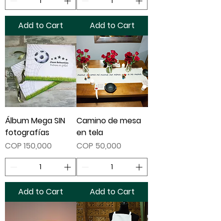
Add to Cart
Add to Cart
Álbum Mega SIN
Camino de mesa
fotografías
en tela
Price
Price
COP 150,000
COP 50,000
Add to Cart
Add to Cart