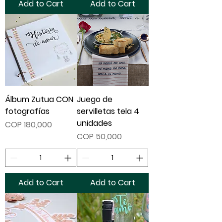
Add to Cart
Add to Cart
Álbum Zutua CON
Juego de
fotografías
servilletas tela 4
unidades
Price
COP 180,000
Price
COP 50,000
Add to Cart
Add to Cart