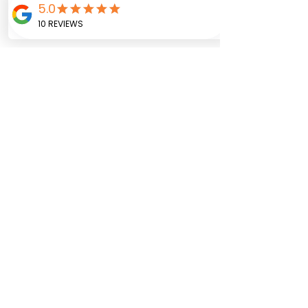
transparentes sujeto a
inventario.
Este papel permite pegar
las fotografías, escribir
junto a las anécdotas,
mensajes o fechas
importantes. Portada
personalizada
Empaque de cartón
decorado con cinta y
tarjeta con dedicatoria
Zutua r
egalos, decoración y tarjetería
©2025 por Zutua