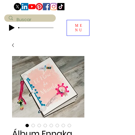
ME
NU
Álbum Ennaka