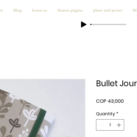
ns
Blog
know us
Nueva página
plans and prices
M
Bullet Jou
Price
COP 43,000
Quantity
*