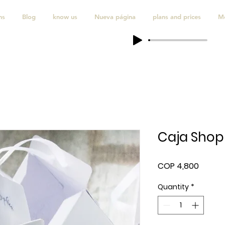
ns
Blog
know us
Nueva página
plans and prices
M
Caja Shop
Price
COP 4,800
Quantity
*