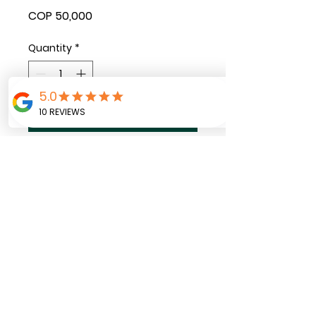
Price
COP 50,000
Quantity
*
Add to Cart
Camino de tela para
montar una mesa o un
espacio especial
Lavable
Zutua r
egalos, decoración y tarjetería
©2025 por Zutua