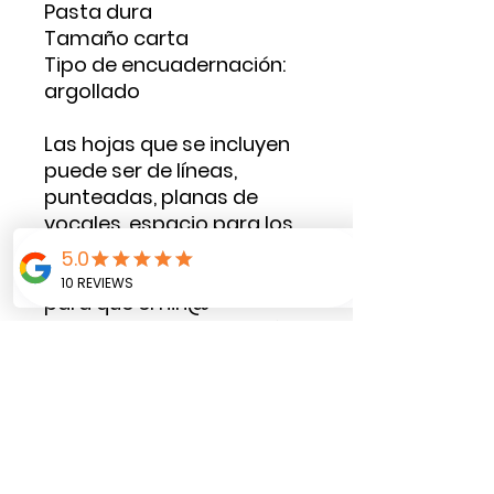
Pasta dura
Tamaño carta
Tipo de encuadernación:
argollado
Las hojas que se incluyen
puede ser de líneas,
punteadas, planas de
vocales, espacio para los
números del 1 al 10, dibujos
para colorear, dibujos
para que el niñ@
complete el dibujo según
su creatividad con colores,
plastilina, crayolas o
marcadores. Nuestro
principal objetivo es
brindarle un diseño
personalizado que cuando