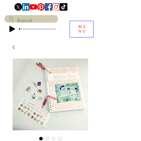
ME
NU