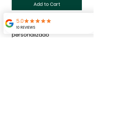
Add to Cart
1 Cadena principal con
frase y nombre del papá
personalizado
2 Cadenas decorativas
1 juego de servicio
biodegradable: plato
grande, plato pequeño,
pitillo, servilleta, tenedor y
cuchillo.
Tarjeta personalizada con
dedicatoria personalizada
(De/Para), la cual
papá podrá guardar
como recuerdo.