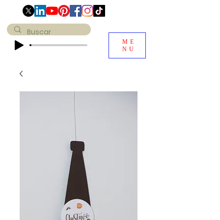
ME
NU