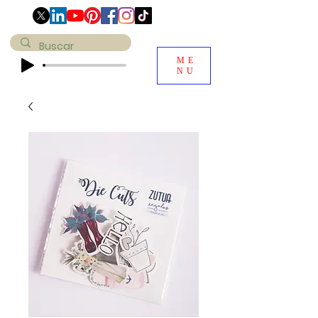
ME
NU