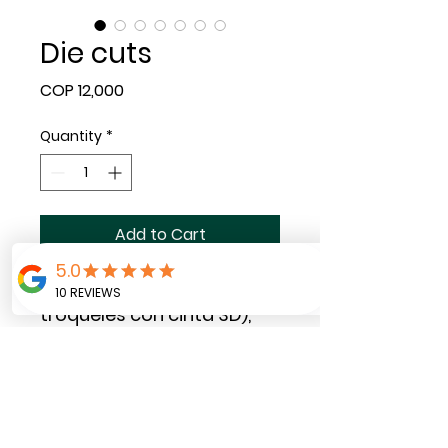
Die cuts
Price
COP 12,000
Quantity
*
Add to Cart
Paquete de 20 die cuts (
troqueles con cinta 3D),
e diseño se realiza con la
temática preferida del
cliente.
Son ideales para decorar