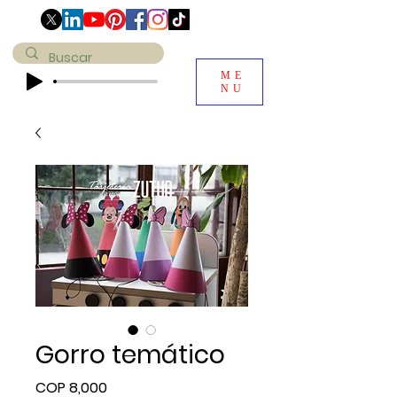
ME
NU
Gorro temático
Price
COP 8,000